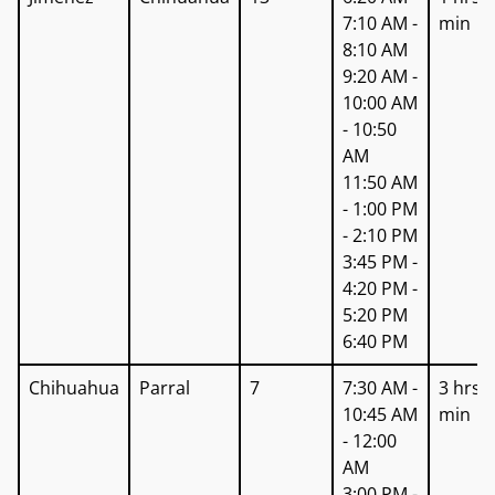
7:10 AM -
min
8:10 AM
9:20 AM -
10:00 AM
- 10:50
AM
11:50 AM
- 1:00 PM
- 2:10 PM
3:45 PM -
4:20 PM -
5:20 PM
6:40 PM
Chihuahua
Parral
7
7:30 AM -
3 hrs 0
10:45 AM
min
- 12:00
AM
3:00 PM -