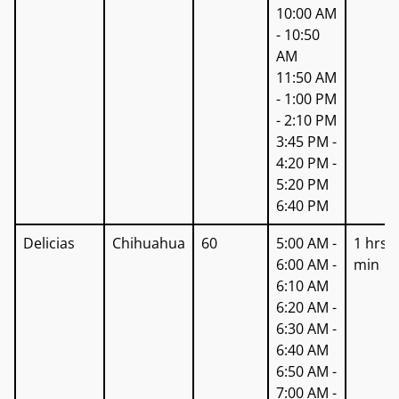
10:00 AM
- 10:50
AM
11:50 AM
- 1:00 PM
- 2:10 PM
3:45 PM -
4:20 PM -
5:20 PM
6:40 PM
Delicias
Chihuahua
60
5:00 AM -
1 hrs 
6:00 AM -
min
6:10 AM
6:20 AM -
6:30 AM -
6:40 AM
6:50 AM -
7:00 AM -