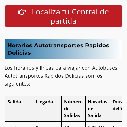
Localiza tu Central de
partida
Horarios Autotransportes Rapidos
Delicias
Los horarios y líneas para viajar con Autobuses
Autotransportes Rápidos Delicias son los
siguientes:
Salida
Llegada
Número
Horarios
Durac
de
de
del Vi
Salidas
Salida
Salida
Llegada
Número
Horarios
Durac