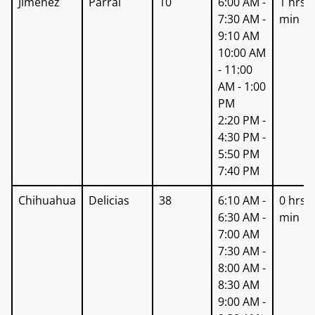
Jiménez
Parral
10
6:00 AM -
1 hrs 
de
de
del Vi
7:30 AM -
min
Salidas
Salida
9:10 AM
10:00 AM
- 11:00
AM - 1:00
PM
2:20 PM -
4:30 PM -
5:50 PM
7:40 PM
Chihuahua
Delicias
38
6:10 AM -
0 hrs 
6:30 AM -
min
7:00 AM
7:30 AM -
8:00 AM -
8:30 AM
9:00 AM -