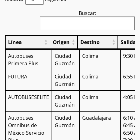
Buscar:
Línea
Origen
Destino
Salidas
Línea
Origen
Destino
Salida
Autobuses
Ciudad
Colima
9:30 P
Primera Plus
Guzmán
FUTURA
Ciudad
Colima
6:55 P
Guzmán
AUTOBUSESELITE
Ciudad
Colima
4:05 P
Guzmán
Autobuses
Ciudad
Guadalajara
6:10 AM
Omnibus de
Guzmán
6:45 AM
México Servicio
6:50 A